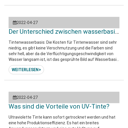
2022-04-27
Der Unterschied zwischen wasserbasierte
Tintenwasserbasis: Die Kosten für Tintenwasser sind sehr
niedrig, es gibt keine Verschmutzung und die Farben sind
sehr hell, aber da die Verflüchtigungsgeschwindigkeit von
Wasser langsam ist, ist das gesprühte Bild auf Wasserbasis
nicht leicht zu trocknen und vom Medium absorbiert.
WEITERLESEN
Lösemittelbasierte Tinte: Eco-Solvent-Tinte ist eine Art
Tinte auf Wasser- und Ölbasis, die zuerst auf das Medium
gedruckt werden kann, so dass der Effekt hell ist und die
Tinte haftet
2022-04-27
Was sind die Vorteile von UV-Tinte?
Ultraviolette Tinte kann sofort getrocknet werden und hat
eine hohe Produktionseffizienz. Es hat ein breites