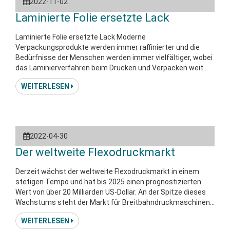
2022-11-02
haften. Ein UV-Coati
Laminierte Folie ersetzte Lack
Laminierte Folie ersetzte Lack Moderne
Verpackungsprodukte werden immer raffinierter und die
Bedürfnisse der Menschen werden immer vielfältiger, wobei
das Laminierverfahren beim Drucken und Verpacken weit
verbreitet ist. Laminieren, auch bekannt als "Überplastik",
WEITERLESEN
"Laminieren", "Folie" usw., die Produkte nach dem Laminieren
sind glatter, heller, schmutzabweisender, wasserbeständig,
wir
2022-04-30
Der weltweite Flexodruckmarkt
Derzeit wächst der weltweite Flexodruckmarkt in einem
stetigen Tempo und hat bis 2025 einen prognostizierten
Wert von über 20 Milliarden US-Dollar. An der Spitze dieses
Wachstums steht der Markt für Breitbahndruckmaschinen,
da seine Vielseitigkeit wichtige Anwendungen in der
WEITERLESEN