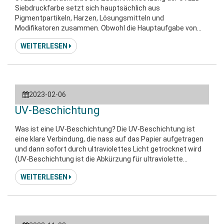
Siebdruckfarbe setzt sich hauptsächlich aus
Pigmentpartikeln, Harzen, Lösungsmitteln und
Modifikatoren zusammen. Obwohl die Hauptaufgabe von
Pigmentpartikeln nur darin besteht, Farbe darzustellen,
WEITERLESEN
haben die Größe und der Dispersionsgrad der Partikel einen
gewissen Einfluss auf die rheologischen Eigenschaften der
Tinte. Die Hauptaufgabe von Modifikatoren besteht darin,
bestimmte rheologische Eigenschaften von UVLED-Tinten
zu verbessern. Scre
2023-02-06
UV-Beschichtung
Was ist eine UV-Beschichtung? Die UV-Beschichtung ist
eine klare Verbindung, die nass auf das Papier aufgetragen
und dann sofort durch ultraviolettes Licht getrocknet wird
(UV-Beschichtung ist die Abkürzung für ultraviolette
Beschichtung). Zum Beschichten von Papier werden
WEITERLESEN
verschiedene Arten von Verbindungen verwendet; Zu den
UV-Beschichtungschemikalien gehören SYNTHETISCHES
POLIMER, AUFLÖSENDES MONOMER, PHOTOINITIATOR,
SILIKON USW. Diese Verbindungen werden raffiniert und mit
Viskosiermitteln gemischt, die ihnen helfen, auf Papier zu