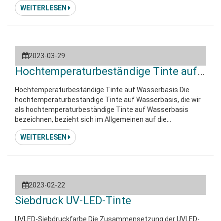
WEITERLESEN
Haftechtheit und ist nicht brennbar, nicht explosiv, ungiftig,
schädigt die Gesundheit der Druckarbeiter nicht, belastet
die Atmosphäre nicht und ist kostengünstig, insbesondere
2023-03-29
Hochtemperaturbeständige Tinte auf Was
Hochtemperaturbeständige Tinte auf Wasserbasis Die
hochtemperaturbeständige Tinte auf Wasserbasis, die wir
als hochtemperaturbeständige Tinte auf Wasserbasis
bezeichnen, bezieht sich im Allgemeinen auf die
Verwendung von Tinte auf Wasserbasis zwischen 120 °C
WEITERLESEN
und 150 °C, die auf Plexigrin und andere Druckprodukte
gedruckt werden kann. Aufgrund seiner Eigenschaften wird
die Tinte aufgrund der steigenden Temperatur der
Druckumgebung nicht weicher, und die Haftung nimmt nicht
ab und
2023-02-22
Siebdruck UV-LED-Tinte
UVLED-Siebdruckfarbe Die Zusammensetzung der UVLED-