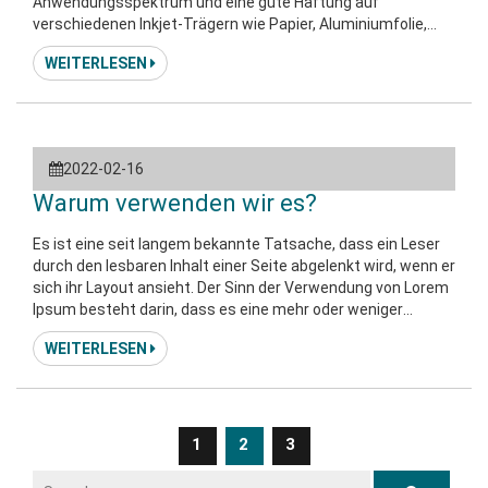
Anwendungsspektrum und eine gute Haftung auf
verschiedenen Inkjet-Trägern wie Papier, Aluminiumfolie,
Kunststoff usw. Das Produkt kann sofort nach dem Druck
WEITERLESEN
gestapelt werden, ohne zu kleben. UV-Tinten haben
hervorragende physikalische und chemische Eigenschaften.
Der Prozess der UV-Härtung und -Trocknung ist die
photochemische Reaktion von UV-Tinte, die
2022-02-16
Warum verwenden wir es?
Es ist eine seit langem bekannte Tatsache, dass ein Leser
durch den lesbaren Inhalt einer Seite abgelenkt wird, wenn er
sich ihr Layout ansieht. Der Sinn der Verwendung von Lorem
Ipsum besteht darin, dass es eine mehr oder weniger
normale Verteilung der Buchstaben hat, im Gegensatz zur
WEITERLESEN
Verwendung von "Content here, content here", wodurch es
wie lesbares Englisch aussieht. Viele Desktop-Publishing-
Pakete und Webseiten-Editoren verwenden jetzt Lorem
Ipsum als Standardmodelltext, und
1
2
3