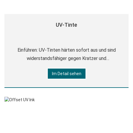
UV-Tinte
Einführen: UV-Tinten härten sofort aus und sind
widerstandsfähiger gegen Kratzer und
Markierungen. Drucken Sie auf Papier und
Im Detail sehen
synthetischen Substraten wie PVC, Polystyrol, Vinyl
und Folie in verschiedenen Stärken. Tech