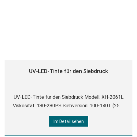
UV-LED-Tinte für den Siebdruck
UV-LED-Tinte für den Siebdruck Modell: XH-2061L
Viskosität: 180-280PS Siebversion: 100-140T (250-
350 mesh) Folienstärke: 12-16UM Drucken: Auto-
Im Detail sehen
Siebdruck, Handsiebdruck. Trocknung: LED-UV-
Lampe. Ergänzen