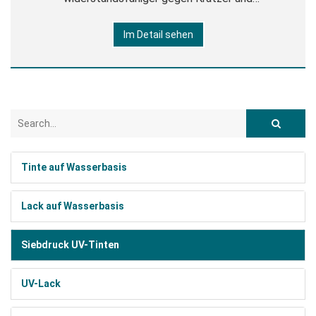
Markierungen. Drucken Sie auf Papier und
Im Detail sehen
synthetischen Substraten wie PVC, Polystyrol, Vinyl
und Folie in verschiedenen Stärken. Tech
Tinte auf Wasserbasis
Lack auf Wasserbasis
Siebdruck UV-Tinten
UV-Lack