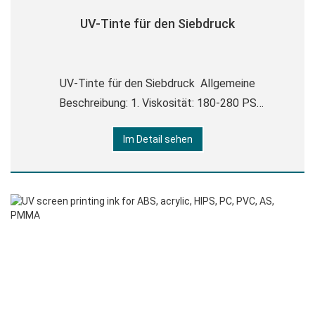
UV-Tinte für den Siebdruck
UV-Tinte für den Siebdruck Allgemeine
Beschreibung: 1. Viskosität: 180-280 PS
Siebversion: 100-140 T (250-350 Mesh),
Im Detail sehen
Folienstärke: 12-16 UM 2. Trocknungszeit: UV-
Härtung. Bei Verwendung von UV-Härtung
verwenden Sie 3-4 2000W/CM-Lampen,