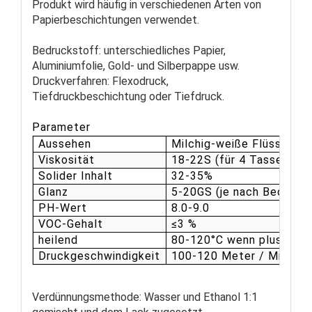
Produkt wird häufig in verschiedenen Arten von
Papierbeschichtungen verwendet.
Bedruckstoff: unterschiedliches Papier,
Aluminiumfolie, Gold- und Silberpappe usw.
Druckverfahren: Flexodruck,
Tiefdruckbeschichtung oder Tiefdruck.
Parameter
Aussehen
Milchig-weiße Flüssigkei
Viskosität
18-22S (für 4 Tassen, 25
Solider Inhalt
32-35%
Glanz
5-20GS (je nach Bedarf)
PH-Wert
8.0-9.0
VOC-Gehalt
≤3 %
heilend
80-120°C wenn plus mit h
Druckgeschwindigkeit
100-120 Meter / Minute
Verdünnungsmethode: Wasser und Ethanol 1:1